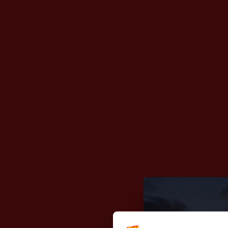
EnergiBar Jordbær 50g
EnergiBar S
40
kr
40
kr