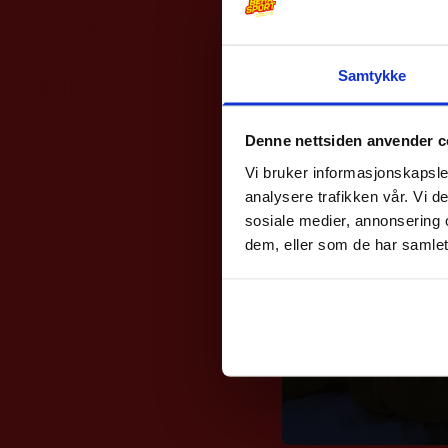
Fuel of Norway
Fuel of Norway
Fuelup Recovery Sjokolade
Fuelup Reco
Protein+Karbohydrat
Protein+Kar
Samtykke
649
kr
649
kr
Denne nettsiden anvender c
Vi bruker informasjonskapsler
analysere trafikken vår. Vi 
sosiale medier, annonsering 
dem, eller som de har samlet