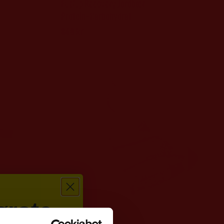
Fuelup Recovery Jordbær
Protein+Karbohydrat
649
kr
ørste