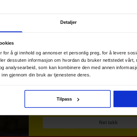
Fuel of Norway
bestillin
very Vanilje
Kreatin
bohydrat
399
kr
Detaljer
Meld deg på vårt nyhetsbrev og få r
med en gang.
Gjelder på hele nettbutikken uteno
ookies
 for å gi innhold og annonser et personlig preg, for å levere sos
deler dessuten informasjon om hvordan du bruker nettstedet vårt,
Epost
og analysearbeid, som kan kombinere den med annen informasjon d
 inn gjennom din bruk av tjenestene deres.
Meld deg på
Tilpass
Ved påmelding så godtar du våre nyhetsbrev
Nei takk