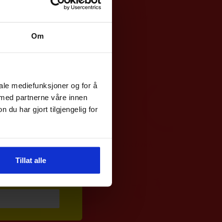
Fuel of Norway
g?
Loaded EnergiGel sitron 65g
50
kr
Om
abattkoden din
m våre
sykler
.
iale mediefunksjoner og for å
 med partnerne våre innen
u har gjort tilgjengelig for
Tillat alle
 med gode tilbud