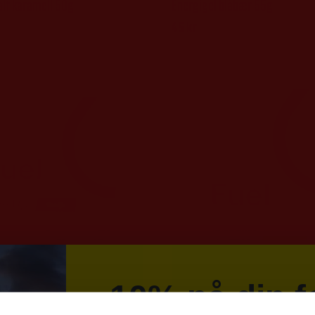
alt karamell 50g
Energigel blåbær 55g
45
kr
10% på din f