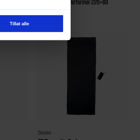
m
ML Thermolite Performer 220×80
849
kr
Tillat alle
Cocoon