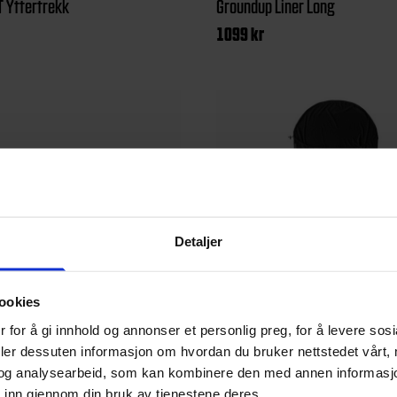
T Yttertrekk
Groundup Liner Long
1099
kr
Detaljer
ookies
 for å gi innhold og annonser et personlig preg, for å levere sos
deler dessuten informasjon om hvordan du bruker nettstedet vårt,
og analysearbeid, som kan kombinere den med annen informasjon d
Cocoon
 inn gjennom din bruk av tjenestene deres.