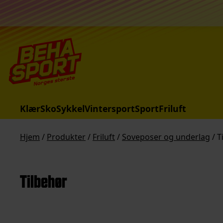
Hopp til innhold
Klær
Sko
Sykkel
Vintersport
Sport
Friluft
Hjem
/
Produkter
/
Friluft
/
Soveposer og underlag
/ T
Tilbehør