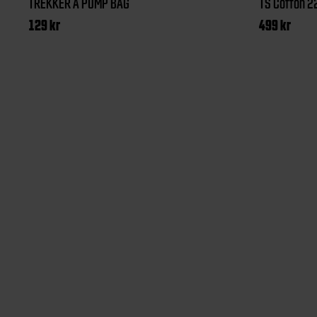
TREKKER A PUMP BAG
TS Cotton 
129
kr
499
kr