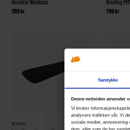
Aerostat Windsock
Grevling EM
399
kr
799
kr
Samtykke
Denne nettsiden anvender c
Vi bruker informasjonskapsler
analysere trafikken vår. Vi 
sosiale medier, annonsering 
McKinley
McKinley
dem, eller som de har samlet