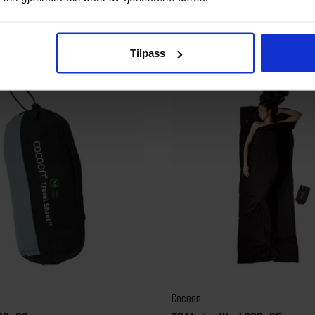
SQUARE
ML Merino Wool 220×80/60 c
1499
kr
Tilpass
Cocoon