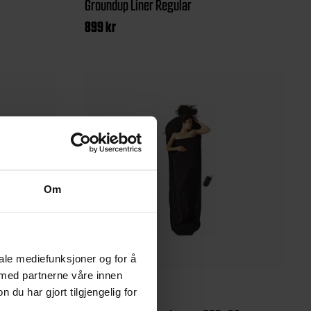
Groundup Liner Regular
899
kr
Om
iale mediefunksjoner og for å
 med partnerne våre innen
u har gjort tilgjengelig for
Cocoon