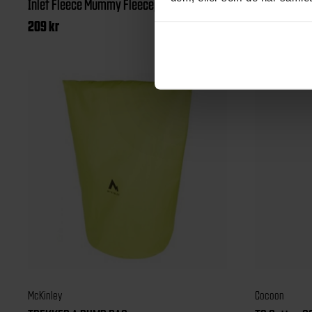
Inlet Fleece Mummy Fleecepose
INLET SILK 
209
kr
799
kr
McKinley
Cocoon