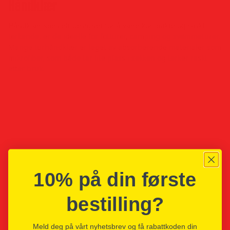
Håndklær
Håndklær spesielt designet for å være kompakte og raskt
tørkende, er de ideelle for fotturer, camping og svømmeturer.
Mange turhåndklær er laget av absorberende materialer som
mikrofiber, som både tar lite plass i sekken og tørker raskt
etter bruk.
10% på din første
bestilling?
Meld deg på vårt nyhetsbrev og få rabattkoden din