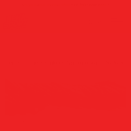
Hopp til innhold
•
Norges største sportsvarehus
Fri frakt over 1000,-*
0 kr
Hjem
/
Produkter
/
Friluft
/
Øvrig turutstyr
/ Håndklær