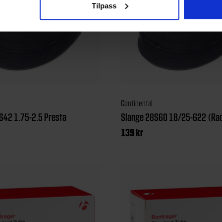
Tilpass
Continental
S42 1.75-2.5 Presta
Slange 28S60 18/25-622 (Ra
139
kr