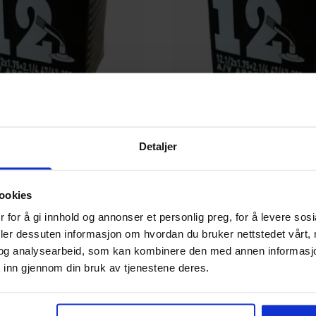
Kenda
Detaljer
Bilventil
SLANGE 12″ BILVENTIL
69
kr
ookies
 for å gi innhold og annonser et personlig preg, for å levere sos
deler dessuten informasjon om hvordan du bruker nettstedet vårt,
og analysearbeid, som kan kombinere den med annen informasjon d
 inn gjennom din bruk av tjenestene deres.