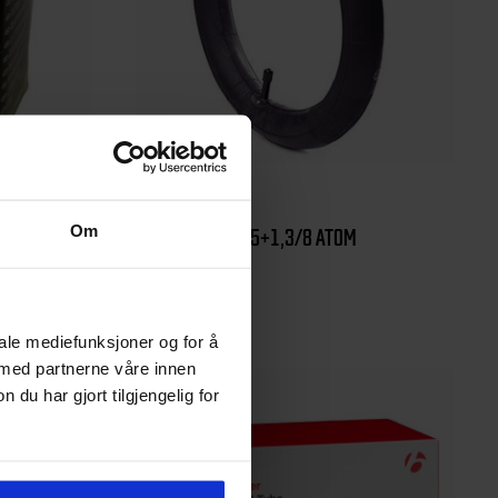
Kenda
Om
SLANGE 16X1,75+1,3/8 ATOM
69
kr
iale mediefunksjoner og for å
 med partnerne våre innen
u har gjort tilgjengelig for