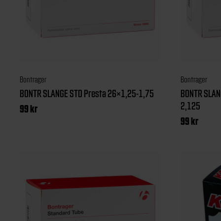
Bontrager
Bontrager
BONTR SLANGE STD Presta 26×1,25-1,75
BONTR SLAN
2,125
99
kr
99
kr