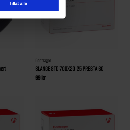
Tillat alle
Bontrager
cer)
SLANGE STD 700X20-25 PRESTA 60
99
kr