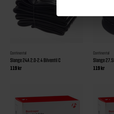
Continental
Continental
Slange 24A 2.0-2.4 Bilventil C
Slange 27.5
119
kr
119
kr