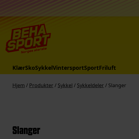
Hopp til innhold
Klær
Sko
Sykkel
Vintersport
Sport
Friluft
Hjem
/
Produkter
/
Sykkel
/
Sykkeldeler
/ Slanger
Slanger