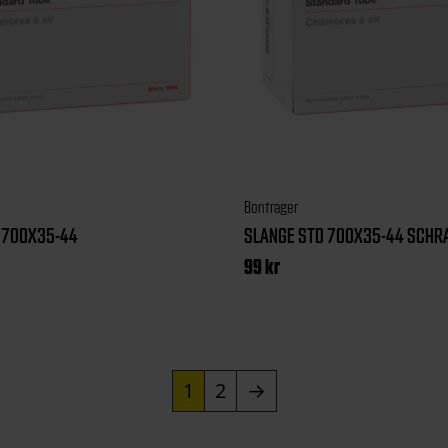
Bontrager
 700X35-44
SLANGE STD 700X35-44 SCHR
99
kr
1
2
→