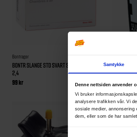
Bontrager
Kenda
BONTR SLANGE STD SVART SCHRADE 29×2-
SLANGE 12″ 
Samtykke
2,4
69
kr
99
kr
Denne nettsiden anvender c
Vi bruker informasjonskapsler
analysere trafikken vår. Vi 
sosiale medier, annonsering 
dem, eller som de har samlet