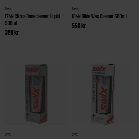
Swix
Swix
I74N Citrus Basecleaner Liquid
I84N Glide Wax Cleaner 500ml
500ml
550
kr
320
kr
Swix
Swix