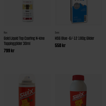
Rex
Swix
Gold Liquid Top Coating N-kine
HS6 Blue -6/-12 180g Glider
Toppingglider 30ml
550
kr
799
kr