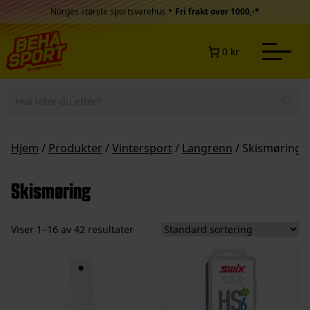
Hopp til innhold
•
Norges største sportsvarehus
Fri frakt over 1000,-*
0 kr
Hjem
/
Produkter
/
Vintersport
/
Langrenn
/ Skismøring
Skismøring
Viser 1–16 av 42 resultater