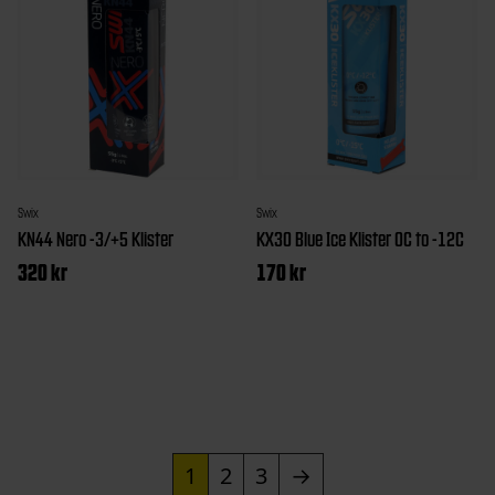
Swix
Swix
KN44 Nero -3/+5 Klister
KX30 Blue Ice Klister 0C to -12C
320
kr
170
kr
1
2
3
→