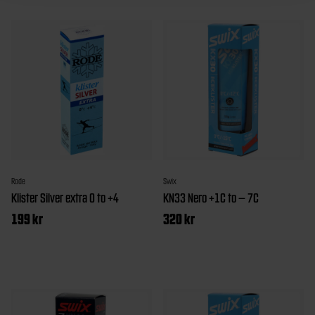
Rode
Swix
Klister Silver extra 0 to +4
KN33 Nero +1C to – 7C
199
kr
320
kr