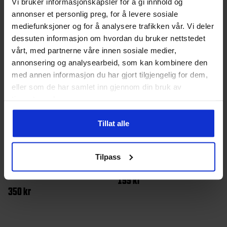
Vi bruker informasjonskapsler for å gi innhold og
annonser et personlig preg, for å levere sosiale
mediefunksjoner og for å analysere trafikken vår. Vi deler
dessuten informasjon om hvordan du bruker nettstedet
vårt, med partnerne våre innen sosiale medier,
annonsering og analysearbeid, som kan kombinere den
med annen informasjon du har gjort tilgjengelig for dem,
eller som de har samlet inn gjennom din bruk av
tjenestene deres.
Tillat alle
Swix
Rode
Tilpass
KB20-150C Base klister spray
Klister Multigrade -6 to +6
150ml
199
kr
350
kr