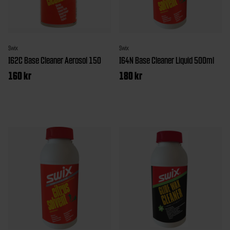
Swix
Swix
I62C Base Cleaner Aerosol 150
I64N Base Cleaner Liquid 500ml
160
kr
180
kr