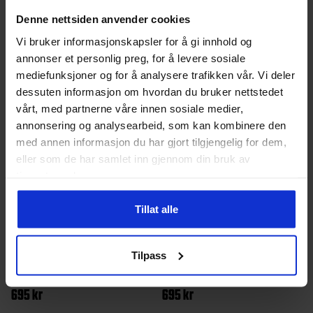
Denne nettsiden anvender cookies
Dette
Dette
Vi bruker informasjonskapsler for å gi innhold og
produktet
produktet
annonser et personlig preg, for å levere sosiale
har
har
mediefunksjoner og for å analysere trafikken vår. Vi deler
dessuten informasjon om hvordan du bruker nettstedet
flere
flere
vårt, med partnerne våre innen sosiale medier,
varianter.
varianter.
annonsering og analysearbeid, som kan kombinere den
Alternativene
Alternativ
med annen informasjon du har gjort tilgjengelig for dem,
kan
kan
eller som de har samlet inn gjennom din bruk av
tjenestene deres.
velges
velges
på
på
Tillat alle
produktsiden
produktsi
Tilpass
Whistler
Dame, Herre
Whistler
Dame, Herre
Parrite Vinterstøvel Unisex
Parrite Vinterstøvel Unisex
695
kr
695
kr