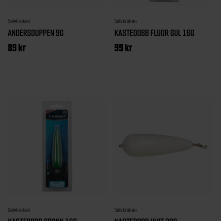
Sølvkroken
Sølvkroken
ANDERSDUPPEN 9G
KASTEDOBB FLUOR GUL 16G
89
kr
99
kr
Sølvkroken
Sølvkroken