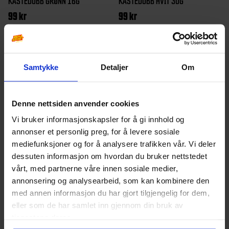
KASTEDOBB GRØNN 16G
KASTEDOBB HVIT 30G
99
kr
99
kr
Samtykke
Detaljer
Om
Denne nettsiden anvender cookies
Vi bruker informasjonskapsler for å gi innhold og
annonser et personlig preg, for å levere sosiale
mediefunksjoner og for å analysere trafikken vår. Vi deler
dessuten informasjon om hvordan du bruker nettstedet
vårt, med partnerne våre innen sosiale medier,
annonsering og analysearbeid, som kan kombinere den
Sølvkroken
Sølvkroken
med annen informasjon du har gjort tilgjengelig for dem,
MAGNETDUPPEN 12G
MAGNETDUPPEN 18G
eller som de har samlet inn gjennom din bruk av
89
kr
99
kr
tjenestene deres.