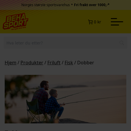
Hopp til innhold
•
Norges største sportsvarehus
Fri frakt over 1000,-*
0 kr
Hjem
/
Produkter
/
Friluft
/
Fisk
/ Dobber