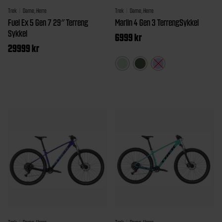
Trek
Dame, Herre
Trek
Dame, Herre
Fuel Ex 5 Gen 7 29″ Terreng
Marlin 4 Gen 3 TerrengSykkel
Sykkel
6999
kr
29999
kr
Dette
produk
Dette
har
produktet
flere
har
variant
flere
Altern
varianter.
kan
Alternativene
velges
kan
på
velges
produk
på
produktsiden