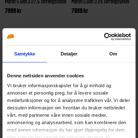
Marlin 5 Gen 3 27,5 Terrengsykkel
Marlin 5 Gen 3 29 Terrengsykkel
7999
kr
7999
kr
Dette
Dette
produktet
produktet
har
har
flere
flere
Samtykke
Detaljer
Om
varianter.
varianter.
Alternativene
Alternativen
Denne nettsiden anvender cookies
kan
kan
Vi bruker informasjonskapsler for å gi innhold og
velges
velges
annonser et personlig preg, for å levere sosiale
på
på
mediefunksjoner og for å analysere trafikken vår. Vi deler
dessuten informasjon om hvordan du bruker nettstedet
produktsiden
produktside
vårt, med partnerne våre innen sosiale medier,
Trek
Dame, Herre
Trek
Dame, Herre
annonsering og analysearbeid, som kan kombinere den
Marlin 5 Gen 3 29 Terrengsykkel
Marlin 5 Gen 3 Terrengsykkel
med annen informasjon du har gjort tilgjengelig for dem,
7999
kr
7999
kr
eller som de har samlet inn gjennom din bruk av