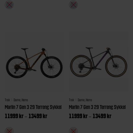
til
til
Dette
Dette
11499 kr
11499 kr
produktet
produktet
har
har
flere
flere
varianter.
varianter.
Alternativene
Alternativ
kan
kan
velges
velges
på
på
produktsiden
produktsi
Trek
Dame, Herre
Trek
Dame, Herre
Marlin 7 Gen 3 29 Terreng Sykkel
Marlin 7 Gen 3 29 Terreng Sykkel
Prisområde:
Prisområ
11999
kr
13499
kr
11999
kr
13499
kr
–
–
11999 kr
11999 kr
til
til
Dette
Dette