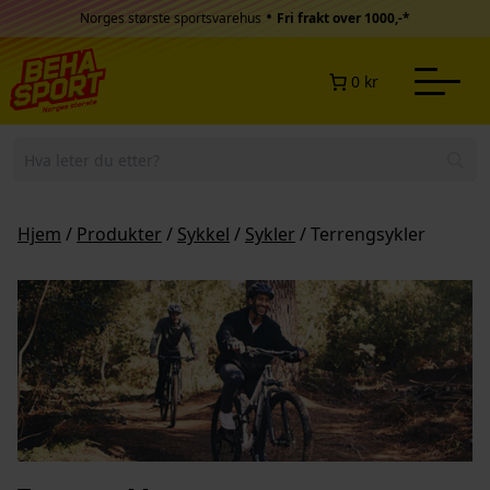
Hopp til innhold
•
Norges største sportsvarehus
Fri frakt over 1000,-*
0 kr
Hjem
/
Produkter
/
Sykkel
/
Sykler
/ Terrengsykler