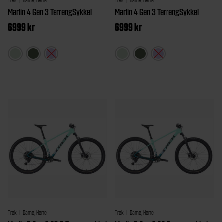
Trek
Dame, Herre
Trek
Dame, Herre
Marlin 4 Gen 3 TerrengSykkel
Marlin 4 Gen 3 TerrengSykkel
6999
kr
6999
kr
Dette
Dette
produktet
produk
har
har
flere
flere
varianter.
variant
Alternativene
Altern
kan
kan
velges
velges
på
på
produktsiden
produk
Trek
Dame, Herre
Trek
Dame, Herre