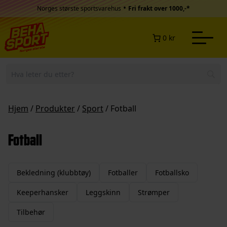
Hopp til innhold
•
Norges største sportsvarehus
Fri frakt over 1000,-*
0 kr
Hjem
/
Produkter
/
Sport
/ Fotball
Fotball
Bekledning (klubbtøy)
Fotballer
Fotballsko
Keeperhansker
Leggskinn
Strømper
Tilbehør