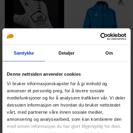
varianter.
varianter.
Alternativ
Alternativene
kan
kan
velges
velges
på
på
produktsi
produktsiden
Samtykke
Detaljer
Om
AF1
Select
Barn/Junior
AF1 Pro #2 Keeperhansker
All-Weather Jacket Monaco V24
Junior
Denne nettsiden anvender cookies
1199
kr
1099
kr
Vi bruker informasjonskapsler for å gi innhold og
annonser et personlig preg, for å levere sosiale
Dette
Dette
mediefunksjoner og for å analysere trafikken vår. Vi deler
produktet
dessuten informasjon om hvordan du bruker nettstedet
produktet
vårt, med partnerne våre innen sosiale medier,
har
har
annonsering og analysearbeid, som kan kombinere den
flere
flere
med annen informasjon du har gjort tilgjengelig for dem,
varianter.