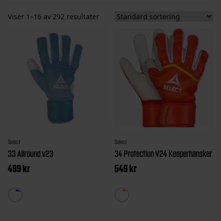
Viser 1–16 av 292 resultater
Select
Select
33 Allround v23
34 Protection V24 Keeperhansker
499
kr
549
kr
Dette
Dette
produktet
produktet