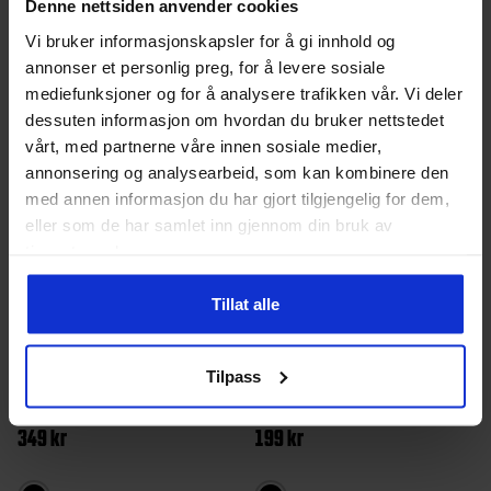
Denne nettsiden anvender cookies
Dette
Dette
Vi bruker informasjonskapsler for å gi innhold og
produktet
produktet
annonser et personlig preg, for å levere sosiale
har
har
mediefunksjoner og for å analysere trafikken vår. Vi deler
dessuten informasjon om hvordan du bruker nettstedet
flere
flere
vårt, med partnerne våre innen sosiale medier,
varianter.
varianter.
annonsering og analysearbeid, som kan kombinere den
Alternativene
Alternativ
med annen informasjon du har gjort tilgjengelig for dem,
kan
kan
eller som de har samlet inn gjennom din bruk av
tjenestene deres.
velges
velges
på
på
Tillat alle
produktsiden
produktsi
Tilpass
Hummel
Dame, Herre
Cruz
Dame, Herre
Hml Lead Pool Slide Slippers
Kerda Badesko
349
kr
199
kr