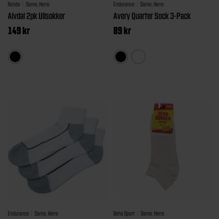
Ronde
Dame, Herre
Endurance
Dame, Herre
Alvdal 2pk Ullsokker
Avery Quarter Sock 3-Pack
149
kr
89
kr
Dette
Dette
produktet
produkt
har
har
flere
flere
varianter.
varianter
Alternativene
Alternat
kan
kan
velges
velges
på
på
produktsiden
produkt
Endurance
Dame, Herre
Beha Sport
Dame, Herre