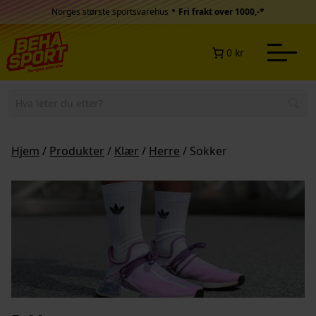
Hopp til innhold
•
Norges største sportsvarehus
Fri frakt over 1000,-*
0 kr
Hjem
/
Produkter
/
Klær
/
Herre
/ Sokker