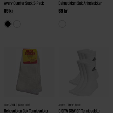
Avery Quarter Sock 3-Pack
Behasokken 3pk Ankelsokker
89
kr
69
kr
Dette
Dette
produktet
produktet
har
har
flere
flere
varianter.
varianter.
Alternativene
Alternativ
kan
kan
velges
velges
på
på
produktsiden
produktsi
Beha Sport
Dame, Herre
Adidas
Dame, Herre
Behasokken 3pk Tennissokker
C SPW CRW 6P Tennissokker