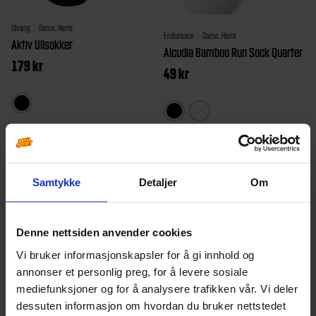
Ulvang
Dame, Herre
Endurance
Dame, Herre
Aktiv Ullsokker
Alcudia Bamboo Run Sock Quarter
179
kr
49
kr
Dette
Dette
produkt
produktet
har
har
flere
flere
Samtykke
Detaljer
Om
varianter
varianter.
Alternat
Alternativene
Denne nettsiden anvender cookies
kan
kan
Vi bruker informasjonskapsler for å gi innhold og
velges
velges
annonser et personlig preg, for å levere sosiale
på
på
mediefunksjoner og for å analysere trafikken vår. Vi deler
produkt
produktsiden
dessuten informasjon om hvordan du bruker nettstedet