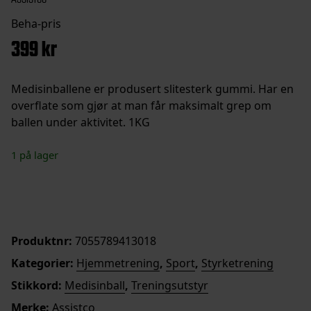
399
kr
Medisinballene er produsert slitesterk gummi. Har en
overflate som gjør at man får maksimalt grep om
ballen under aktivitet. 1KG
1 på lager
Medisinball
Legg i handlekurv
1
kg
antall
Produktnr:
7055789413018
Kategorier:
Hjemmetrening
,
Sport
,
Styrketrening
Stikkord:
Medisinball
,
Treningsutstyr
Merke:
Assistco