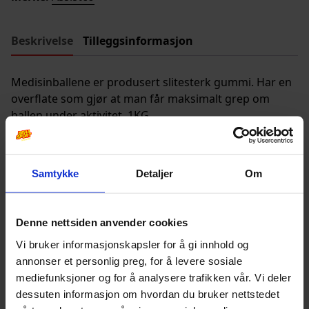
Beskrivelse
Tilleggsinformasjon
Medisinballene er produsert slitesterk gummi. Har en
overflate som gjør at man får maksimalt grep om
ballen under aktivitet. 1KG
Andre produkter
Samtykke
Detaljer
Om
Denne nettsiden anvender cookies
Vi bruker informasjonskapsler for å gi innhold og
annonser et personlig preg, for å levere sosiale
mediefunksjoner og for å analysere trafikken vår. Vi deler
dessuten informasjon om hvordan du bruker nettstedet