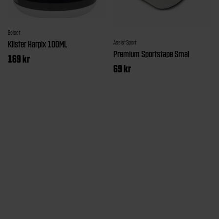
Select
Klister Harpix 100ML
AssistSport
Premium Sportstape Smal
169
kr
69
kr