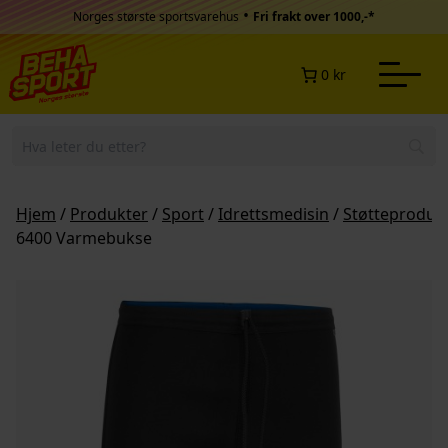
Hopp til innhold
•
Norges største sportsvarehus
Fri frakt over 1000,-*
0 kr
Hjem
/
Produkter
/
Sport
/
Idrettsmedisin
/
Støtteproduk
6400 Varmebukse