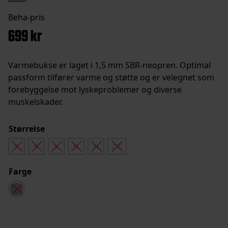
699
kr
Varmebukse er laget i 1,5 mm SBR-neopren. Optimal
passform tilfører varme og støtte og er velegnet som
forebyggelse mot lyskeproblemer og diverse
muskelskader.
Størrelse
S
M
L
XL
Xs
2XL
Farge