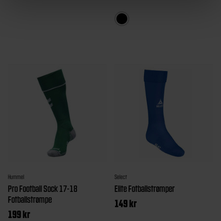
Dette
produktet
har
flere
varianter.
Alternativ
kan
velges
på
produktsi
Hummel
Select
Pro Football Sock 17-18
Elite Fotballstrømper
Fotballstrømpe
149
kr
199
kr