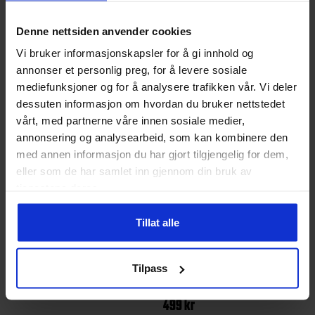
muskelskader• To fargemuligheter kan vendes
Denne nettsiden anvender cookies
Vi bruker informasjonskapsler for å gi innhold og
Andre produkter
annonser et personlig preg, for å levere sosiale
mediefunksjoner og for å analysere trafikken vår. Vi deler
dessuten informasjon om hvordan du bruker nettstedet
vårt, med partnerne våre innen sosiale medier,
annonsering og analysearbeid, som kan kombinere den
med annen informasjon du har gjort tilgjengelig for dem,
eller som de har samlet inn gjennom din bruk av
tjenestene deres.
Tillat alle
Hummel
Select
Dame
Core 2.0 Håndball bag
Profcare 6202W Knestøtte
Tilpass
m/Pute
199
kr
499
kr