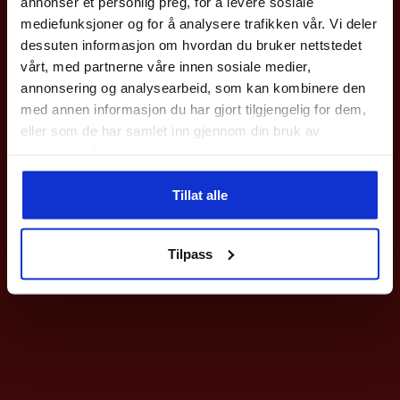
annonser et personlig preg, for å levere sosiale
med en gang.
mediefunksjoner og for å analysere trafikken vår. Vi deler
Gjelder på hele nettbutikken utenom våre
sykler
.
dessuten informasjon om hvordan du bruker nettstedet
vårt, med partnerne våre innen sosiale medier,
Epost
annonsering og analysearbeid, som kan kombinere den
med annen informasjon du har gjort tilgjengelig for dem,
eller som de har samlet inn gjennom din bruk av
Meld deg på
tjenestene deres.
Ved påmelding så godtar du våre nyhetsbrev med gode tilbud
Tillat alle
Nei takk
Tilpass