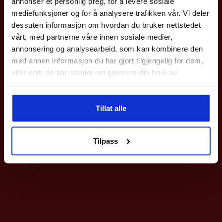
annonser et personlig preg, for å levere sosiale
med en gang.
mediefunksjoner og for å analysere trafikken vår. Vi deler
Gjelder på hele nettbutikken utenom våre
sykler
.
dessuten informasjon om hvordan du bruker nettstedet
vårt, med partnerne våre innen sosiale medier,
Epost
annonsering og analysearbeid, som kan kombinere den
med annen informasjon du har gjort tilgjengelig for dem,
eller som de har samlet inn gjennom din bruk av
Meld deg på
tjenestene deres.
Ved påmelding så godtar du våre nyhetsbrev med gode tilbud
Tillat alle
Nei takk
Tilpass