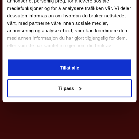
annonser et personlig preg, for å levere sosiale
med en gang.
mediefunksjoner og for å analysere trafikken vår. Vi deler
Gjelder på hele nettbutikken utenom våre
sykler
.
dessuten informasjon om hvordan du bruker nettstedet
vårt, med partnerne våre innen sosiale medier,
Epost
annonsering og analysearbeid, som kan kombinere den
med annen informasjon du har gjort tilgjengelig for dem,
eller som de har samlet inn gjennom din bruk av
Meld deg på
tjenestene deres.
Ved påmelding så godtar du våre nyhetsbrev med gode tilbud
Tillat alle
Nei takk
Tilpass