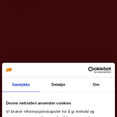
Frank
Barn/Junior, Dame, Herre
Blankebørste m/Påsmører
59
kr
Samtykke
Detaljer
Om
10% på din første
bestilling?
Denne nettsiden anvender cookies
Vi bruker informasjonskapsler for å gi innhold og
Meld deg på vårt nyhetsbrev og få rabattkoden din