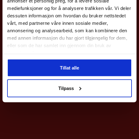
annonser et personlig preg, for å levere sosiale
med en gang.
mediefunksjoner og for å analysere trafikken vår. Vi deler
Gjelder på hele nettbutikken utenom våre
sykler
.
dessuten informasjon om hvordan du bruker nettstedet
vårt, med partnerne våre innen sosiale medier,
Epost
annonsering og analysearbeid, som kan kombinere den
med annen informasjon du har gjort tilgjengelig for dem,
eller som de har samlet inn gjennom din bruk av
Meld deg på
tjenestene deres.
Ved påmelding så godtar du våre nyhetsbrev med gode tilbud
Tillat alle
Nei takk
Tilpass