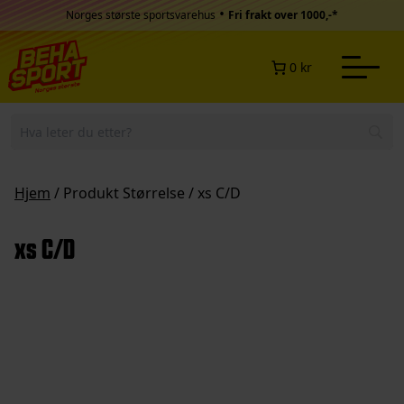
Hopp til innhold
•
Norges største sportsvarehus
Fri frakt over 1000,-*
0 kr
Hjem
/ Produkt Størrelse / xs C/D
xs C/D