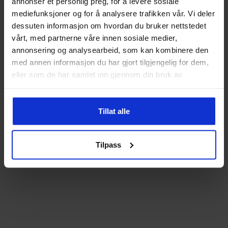
annonser et personlig preg, for å levere sosiale
mediefunksjoner og for å analysere trafikken vår. Vi deler
dessuten informasjon om hvordan du bruker nettstedet
vårt, med partnerne våre innen sosiale medier,
annonsering og analysearbeid, som kan kombinere den
med annen informasjon du har gjort tilgjengelig for dem,
eller som de har samlet inn gjennom din bruk av
tjenestene deres.
Tillat alle
Tilpass