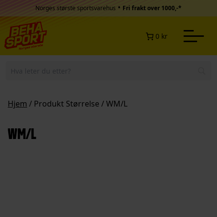
Hopp til innhold
•
Norges største sportsvarehus
Fri frakt over 1000,-*
0 kr
Hjem
/ Produkt Størrelse / WM/L
WM/L