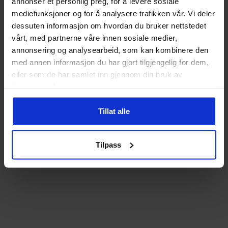
annonser et personlig preg, for å levere sosiale
mediefunksjoner og for å analysere trafikken vår. Vi deler
dessuten informasjon om hvordan du bruker nettstedet
vårt, med partnerne våre innen sosiale medier,
annonsering og analysearbeid, som kan kombinere den
med annen informasjon du har gjort tilgjengelig for dem,
eller som de har samlet inn gjennom din bruk av
tjenestene deres.
Tillat alle
Tilpass