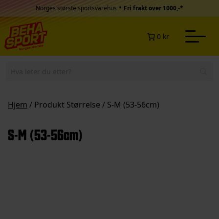
Hopp til innhold
•
Norges største sportsvarehus
Fri frakt over 1000,-*
0 kr
Hjem
/ Produkt Størrelse / S-M (53-56cm)
S-M (53-56cm)