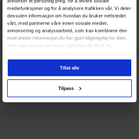
annonser et personlig preg, for å levere sosiale
mediefunksjoner og for å analysere trafikken vår. Vi deler
dessuten informasjon om hvordan du bruker nettstedet
vårt, med partnerne våre innen sosiale medier,
annonsering og analysearbeid, som kan kombinere den
med annen informasjon du har gjort tilgjengelig for dem,
eller som de har samlet inn gjennom din bruk av
tjenestene deres.
Tillat alle
Tilpass