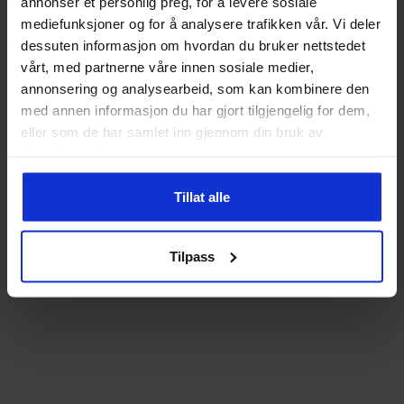
velges
annonser et personlig preg, for å levere sosiale
mediefunksjoner og for å analysere trafikken vår. Vi deler
på
dessuten informasjon om hvordan du bruker nettstedet
produktsiden
vårt, med partnerne våre innen sosiale medier,
annonsering og analysearbeid, som kan kombinere den
med annen informasjon du har gjort tilgjengelig for dem,
eller som de har samlet inn gjennom din bruk av
tjenestene deres.
Tillat alle
Tilpass