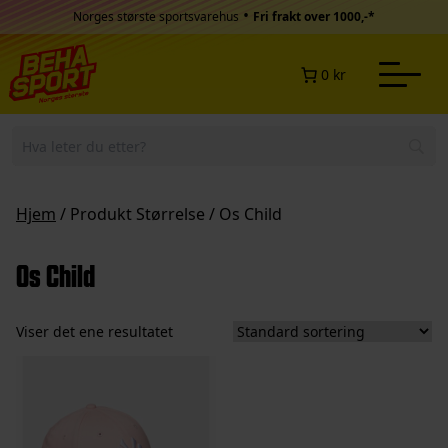
Hopp til innhold
•
Norges største sportsvarehus
Fri frakt over 1000,-*
0 kr
Hjem
/ Produkt Størrelse / Os Child
Os Child
Viser det ene resultatet