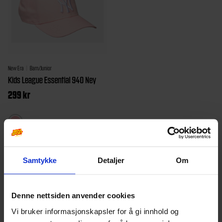
New Era
Barn/Junior
Kids League Essential 940 Ney
299
kr
Dette
produktet
har
Samtykke
Detaljer
Om
flere
varianter.
Alternativene
Denne nettsiden anvender cookies
kan
Vi bruker informasjonskapsler for å gi innhold og