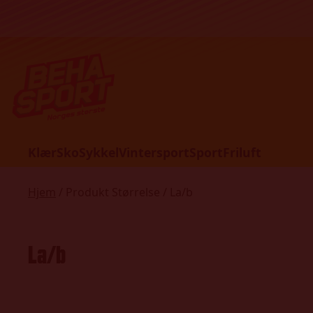
Hopp til innhold
Klær
Sko
Sykkel
Vintersport
Sport
Friluft
Hjem
/ Produkt Størrelse / La/b
La/b