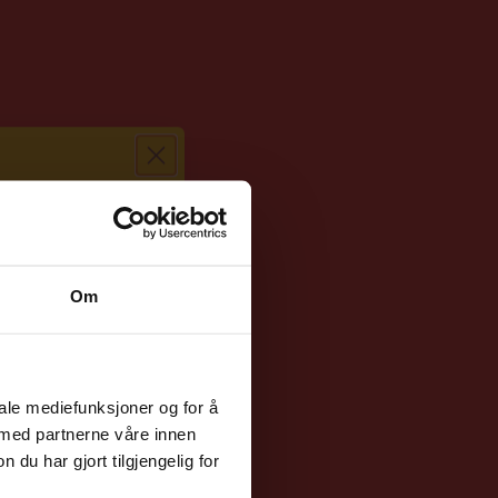
ørste
g?
Om
abattkoden din
m våre
sykler
.
iale mediefunksjoner og for å
 med partnerne våre innen
u har gjort tilgjengelig for