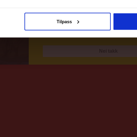
Meld deg på
Tilpass
Ved påmelding så godtar du våre nyhetsbrev
Nei takk