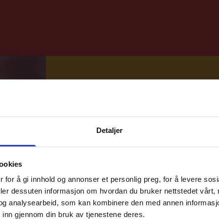
10% på din f
bestillin
Detaljer
Meld deg på vårt nyhetsbrev og få r
med en gang.
Gjelder på hele nettbutikken uteno
ookies
 for å gi innhold og annonser et personlig preg, for å levere sos
deler dessuten informasjon om hvordan du bruker nettstedet vårt,
Epost
og analysearbeid, som kan kombinere den med annen informasjon d
 inn gjennom din bruk av tjenestene deres.