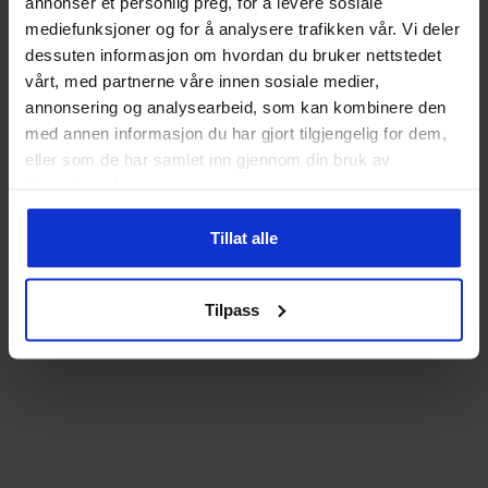
annonser et personlig preg, for å levere sosiale
mediefunksjoner og for å analysere trafikken vår. Vi deler
dessuten informasjon om hvordan du bruker nettstedet
vårt, med partnerne våre innen sosiale medier,
annonsering og analysearbeid, som kan kombinere den
med annen informasjon du har gjort tilgjengelig for dem,
eller som de har samlet inn gjennom din bruk av
tjenestene deres.
Tillat alle
Tilpass