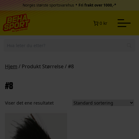
Hopp til innhold
•
Norges største sportsvarehus
Fri frakt over 1000,-*
0 kr
Hjem
/ Produkt Størrelse / #8
#8
Viser det ene resultatet