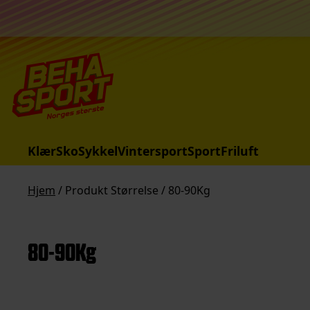
Hopp til innhold
Klær
Sko
Sykkel
Vintersport
Sport
Friluft
Hjem
/ Produkt Størrelse / 80-90Kg
80-90Kg