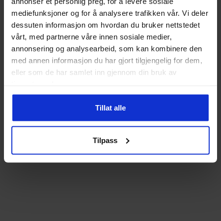
annonser et personlig preg, for å levere sosiale
mediefunksjoner og for å analysere trafikken vår. Vi deler
dessuten informasjon om hvordan du bruker nettstedet
vårt, med partnerne våre innen sosiale medier,
annonsering og analysearbeid, som kan kombinere den
med annen informasjon du har gjort tilgjengelig for dem,
eller som de har samlet inn gjennom din bruk av
tjenestene deres.
Tillat alle
Tilpass