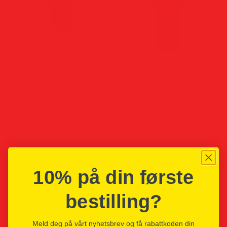
Zigzag
Barn/Junior
Zigzag
Barn/Junior
Merry Melange Coverall Barn
Merry Melange Coverall Barn
600
kr
600
kr
Dette
Dette
produktet
produktet
har
har
flere
flere
10% på din første
varianter.
varianter.
bestilling?
Alternativene
Alternativ
kan
kan
Meld deg på vårt nyhetsbrev og få rabattkoden din