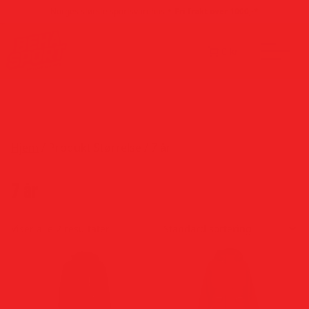
Hopp til innhold
•
Norges største sportsvarehus
Fri frakt over 1000,-*
0 kr
Hjem
/ Produkt Størrelse / 7 år
7 år
Viser alle 2 resultater