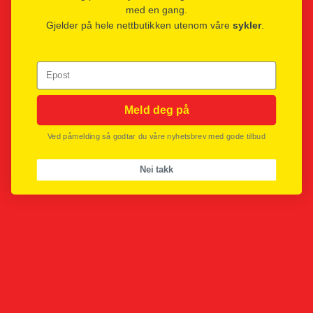
velges
velges
med en gang.
på
på
Gjelder på hele nettbutikken utenom våre
sykler
.
produktsiden
produktsi
Epost
Meld deg på
Ved påmelding så godtar du våre nyhetsbrev med gode tilbud
Nei takk