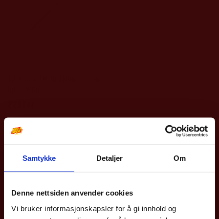
Prey
Jig Stick V2 Multiplikator 5,3 Fot
Up to 700g
2299
kr
Samtykke
Detaljer
Om
10% på din første
bestilling?
Denne nettsiden anvender cookies
Vi bruker informasjonskapsler for å gi innhold og
Meld deg på vårt nyhetsbrev og få rabattkoden din