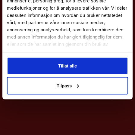
annonser et personlig preg, for å levere sosiale
med en gang.
mediefunksjoner og for å analysere trafikken vår. Vi deler
Gjelder på hele nettbutikken utenom våre
sykler
.
dessuten informasjon om hvordan du bruker nettstedet
vårt, med partnerne våre innen sosiale medier,
Epost
annonsering og analysearbeid, som kan kombinere den
med annen informasjon du har gjort tilgjengelig for dem,
eller som de har samlet inn gjennom din bruk av
Meld deg på
tjenestene deres.
Ved påmelding så godtar du våre nyhetsbrev med gode tilbud
Tillat alle
Nei takk
Tilpass