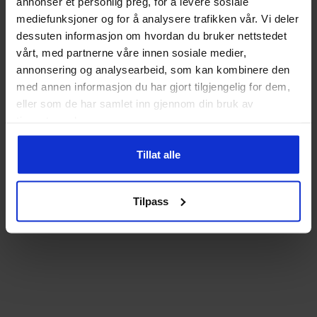
annonser et personlig preg, for å levere sosiale
mediefunksjoner og for å analysere trafikken vår. Vi deler
dessuten informasjon om hvordan du bruker nettstedet
vårt, med partnerne våre innen sosiale medier,
annonsering og analysearbeid, som kan kombinere den
med annen informasjon du har gjort tilgjengelig for dem,
eller som de har samlet inn gjennom din bruk av
tjenestene deres.
Tillat alle
Tilpass