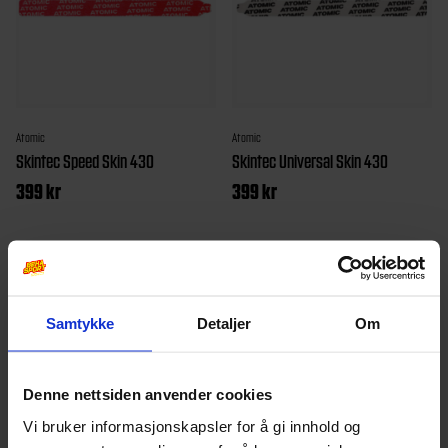
Atomic
Atomic
Skintec Speed Skin 430
Skintec Universal Skin 430
399
kr
399
kr
Samtykke
Detaljer
Om
Denne nettsiden anvender cookies
Vi bruker informasjonskapsler for å gi innhold og