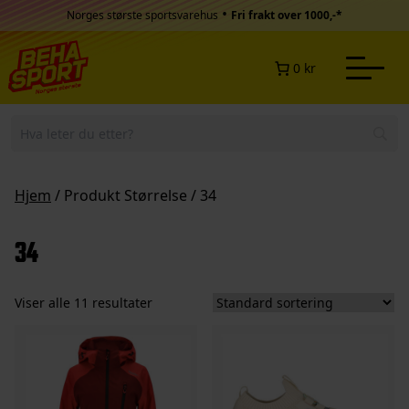
Hopp til innhold
•
Norges største sportsvarehus
Fri frakt over 1000,-*
0 kr
Hjem
/ Produkt Størrelse / 34
34
Viser alle 11 resultater