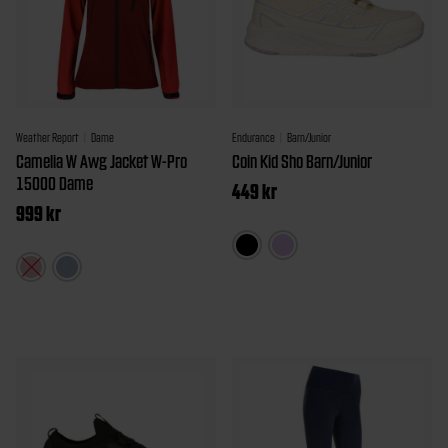
Weather Report
Dame
Endurance
Barn/Junior
Camelia W Awg Jacket W-Pro
Coin Kid Sho Barn/Junior
15000 Dame
449
kr
999
kr
Dette
Dette
produktet
produktet
har
har
flere
flere
varianter.
varianter.
Alternativen
Alternativene
kan
kan