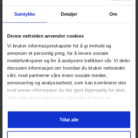
på
på
produktsiden
prod
Samtykke
Detaljer
Om
Athlecia
Dame
Rezo
Barn/Junior, Dame, Herre
Denne nettsiden anvender cookies
Gaina V2 W S/s Tee Dame
Greensburg Water Shoe V2
Vi bruker informasjonskapsler for å gi innhold og
249
kr
149
kr
annonser et personlig preg, for å levere sosiale
mediefunksjoner og for å analysere trafikken vår. Vi deler
Dette
Dette
dessuten informasjon om hvordan du bruker nettstedet
produktet
produktet
vårt, med partnerne våre innen sosiale medier,
har
har
annonsering og analysearbeid, som kan kombinere den
flere
flere
med annen informasjon du har gjort tilgjengelig for dem,
eller som de har samlet inn gjennom din bruk av
varianter.
varianter.
tjenestene deres.
Alternativene
Alternativ
kan
kan
Tillat alle
velges
velges
på
på