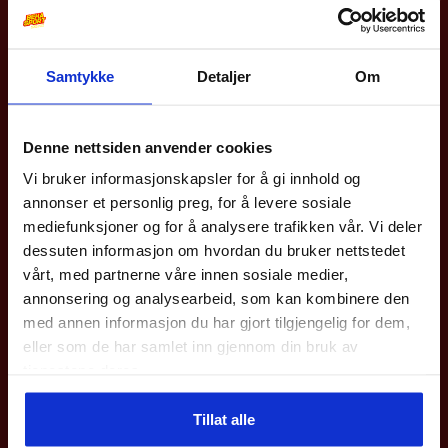
velges
velges
på
på
Samtykke
Detaljer
Om
produktsiden
produkt
10% på din første
bestilling?
Zigzag
Barn/Junior
Denne nettsiden anvender cookies
Saserta Blinkesko Barn
Vi bruker informasjonskapsler for å gi innhold og
399
kr
Meld deg på vårt nyhetsbrev og få rabattkoden din
annonser et personlig preg, for å levere sosiale
med en gang.
mediefunksjoner og for å analysere trafikken vår. Vi deler
Gjelder på hele nettbutikken utenom våre
sykler
.
Dette
dessuten informasjon om hvordan du bruker nettstedet
produktet
vårt, med partnerne våre innen sosiale medier,
Epost
annonsering og analysearbeid, som kan kombinere den
har
med annen informasjon du har gjort tilgjengelig for dem,
flere
eller som de har samlet inn gjennom din bruk av
Meld deg på
varianter.
tjenestene deres.
Alternativene
Ved påmelding så godtar du våre nyhetsbrev med gode tilbud
Tillat alle
kan
Nei takk