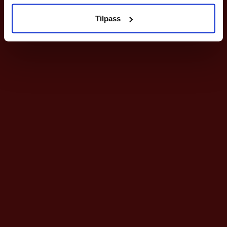
velges
på
Tilpass
produktsiden