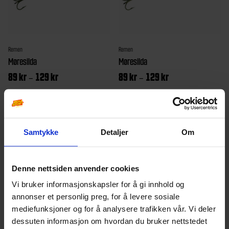
på
på
produktsiden
produk
Remen
Remen
Møresilda
Møresilda
Prisområde:
Prisområde:
89
kr
129
kr
89
kr
129
kr
–
–
89 kr
89 kr
til
til
Dette
Dette
129 kr
129 kr
produktet
produk
har
har
Samtykke
Detaljer
Om
flere
flere
varianter.
variant
Denne nettsiden anvender cookies
Alternativene
Altern
Vi bruker informasjonskapsler for å gi innhold og
kan
kan
annonser et personlig preg, for å levere sosiale
velges
velges
mediefunksjoner og for å analysere trafikken vår. Vi deler
dessuten informasjon om hvordan du bruker nettstedet
på
på