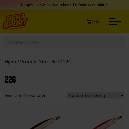
Hopp til innhold
•
Norges største sportsvarehus
Fri frakt over 1000,-*
0 kr
Hjem
/ Produkt Størrelse / 22G
22G
Viser alle 9 resultater