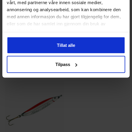
vårt, med partnerne våre innen sosiale medier,
produktsiden
produk
annonsering og analysearbeid, som kan kombinere den
med annen informasjon du har gjort tilgjengelig for dem,
Remen
Remen
eller som de har samlet inn gjennom din bruk av
Møresilda
Møresilda
tjenestene deres.
Prisområde:
Prisområde:
89
kr
129
kr
89
kr
129
kr
–
–
89 kr
89 kr
Tillat alle
til
til
Dette
Dette
129 kr
129 kr
produktet
produk
Tilpass
har
har
flere
flere
varianter.
variant
Alternativene
Altern
kan
kan
velges
velges
på
på