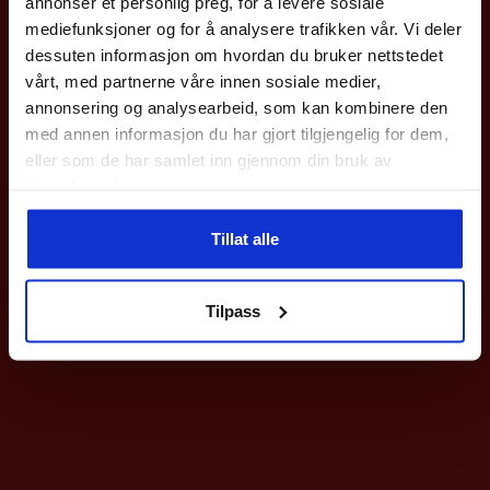
annonser et personlig preg, for å levere sosiale
med en gang.
mediefunksjoner og for å analysere trafikken vår. Vi deler
Gjelder på hele nettbutikken utenom våre
sykler
.
dessuten informasjon om hvordan du bruker nettstedet
vårt, med partnerne våre innen sosiale medier,
Epost
annonsering og analysearbeid, som kan kombinere den
med annen informasjon du har gjort tilgjengelig for dem,
eller som de har samlet inn gjennom din bruk av
Meld deg på
tjenestene deres.
Ved påmelding så godtar du våre nyhetsbrev med gode tilbud
Tillat alle
Nei takk
Tilpass