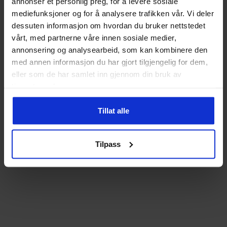
annonser et personlig preg, for å levere sosiale
mediefunksjoner og for å analysere trafikken vår. Vi deler
dessuten informasjon om hvordan du bruker nettstedet
vårt, med partnerne våre innen sosiale medier,
annonsering og analysearbeid, som kan kombinere den
med annen informasjon du har gjort tilgjengelig for dem,
eller som de har samlet inn gjennom din bruk av
tjenestene deres.
Tillat alle
Tilpass