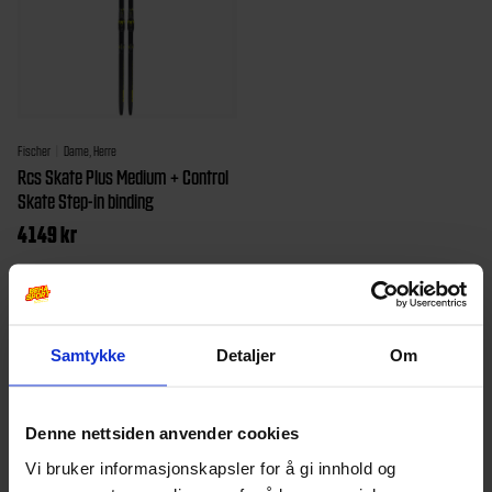
Fischer
Dame, Herre
Rcs Skate Plus Medium + Control
Skate Step-in binding
4149
kr
Dette
produktet
har
Samtykke
Detaljer
Om
flere
varianter.
Denne nettsiden anvender cookies
Alternativene
Vi bruker informasjonskapsler for å gi innhold og
kan