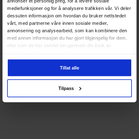
annonser et personlig preg, for å levere sosiale
velges
mediefunksjoner og for å analysere trafikken vår. Vi deler
dessuten informasjon om hvordan du bruker nettstedet
på
vårt, med partnerne våre innen sosiale medier,
produktsiden
annonsering og analysearbeid, som kan kombinere den
med annen informasjon du har gjort tilgjengelig for dem,
eller som de har samlet inn gjennom din bruk av
tjenestene deres.
Tillat alle
Tilpass