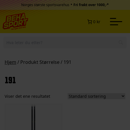
Hopp til innhold
•
Norges største sportsvarehus
Fri frakt over 1000,-*
0 kr
Hjem
/ Produkt Størrelse / 191
191
Viser det ene resultatet