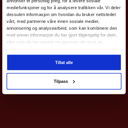
velges
annonser et personlig preg, for å levere sosiale
med en gang.
mediefunksjoner og for å analysere trafikken vår. Vi deler
på
Gjelder på hele nettbutikken utenom våre
sykler
.
dessuten informasjon om hvordan du bruker nettstedet
produktsiden
vårt, med partnerne våre innen sosiale medier,
Epost
annonsering og analysearbeid, som kan kombinere den
med annen informasjon du har gjort tilgjengelig for dem,
eller som de har samlet inn gjennom din bruk av
Meld deg på
tjenestene deres.
Ved påmelding så godtar du våre nyhetsbrev med gode tilbud
Tillat alle
Nei takk
Tilpass