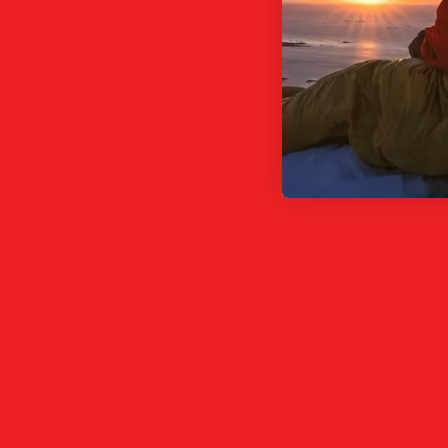
SLANGE 16X1,75+1,3/8 ATOM
69
kr