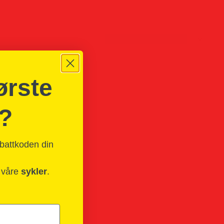
ørste
g?
abattkoden din
m våre
sykler
.