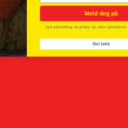
Meld deg på
Ved påmelding så godtar du våre nyhetsbrev
Nei takk