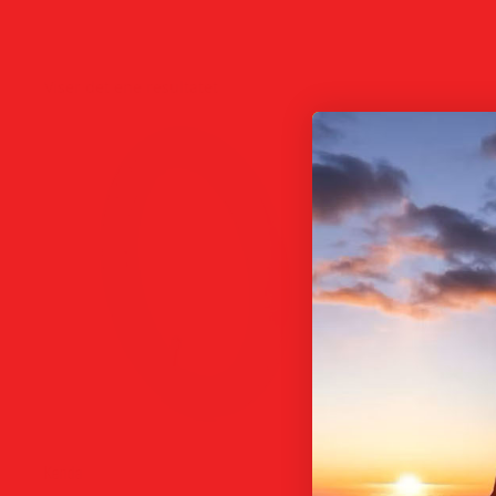
Viser det ene resultatet
Kenda