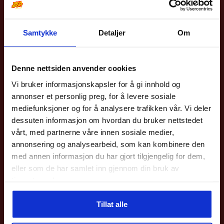
på
på
produktside
produktsiden
Samtykke
Detaljer
Om
10% på din første
Hummel
Barn/Junior
Weather Report
Barn/Junior
Hmlessential Aw Jacket Kids
Jagger Jr AWG Rain Pants
bestilling?
Denne nettsiden anvender cookies
Barn/Junior
549
kr
Vi bruker informasjonskapsler for å gi innhold og
399
kr
Meld deg på vårt nyhetsbrev og få rabattkoden din
annonser et personlig preg, for å levere sosiale
med en gang.
Dette
mediefunksjoner og for å analysere trafikken vår. Vi deler
Dette
Gjelder på hele nettbutikken utenom våre
sykler
.
dessuten informasjon om hvordan du bruker nettstedet
produktet
produktet
vårt, med partnerne våre innen sosiale medier,
har
har
Epost
annonsering og analysearbeid, som kan kombinere den
flere
med annen informasjon du har gjort tilgjengelig for dem,
flere
varianter.
eller som de har samlet inn gjennom din bruk av
varianter.
Meld deg på
tjenestene deres.
Alternativene
Alternativ
Ved påmelding så godtar du våre nyhetsbrev med gode tilbud
kan
kan
Tillat alle
velges
velges
Nei takk