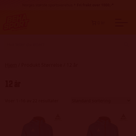
Hopp til innhold
•
Norges største sportsvarehus
Fri frakt over 1000,-*
0 kr
Hjem
/ Produkt Størrelse / 12 år
12 år
Viser 1–16 av 22 resultater