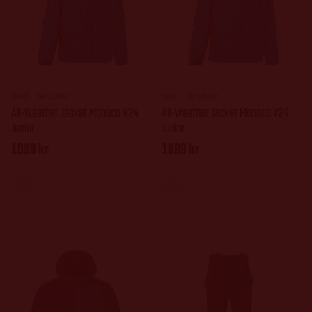
Select
Barn/Junior
Select
Barn/Junior
All-Weather Jacket Monaco V24
All-Weather Jacket Monaco V24
Junior
Junior
1099
kr
1099
kr
Dette
Dette
produktet
produktet
har
har
flere
flere
varianter.
varianter.
Alternativene
Alternativ
kan
kan