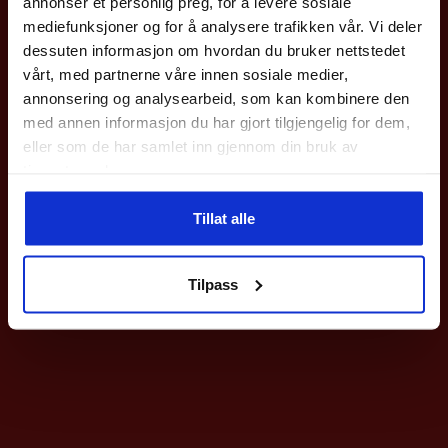
annonser et personlig preg, for å levere sosiale
med en gang.
mediefunksjoner og for å analysere trafikken vår. Vi deler
Gjelder på hele nettbutikken utenom våre
sykler
.
dessuten informasjon om hvordan du bruker nettstedet
vårt, med partnerne våre innen sosiale medier,
Epost
annonsering og analysearbeid, som kan kombinere den
med annen informasjon du har gjort tilgjengelig for dem,
eller som de har samlet inn gjennom din bruk av
Meld deg på
tjenestene deres.
Ved påmelding så godtar du våre nyhetsbrev med gode tilbud
Tillat alle
Nei takk
Tilpass