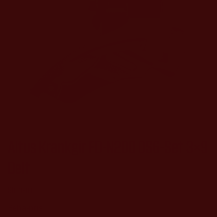
Altus Krankgir FD-N200 DS6-Set 3×9
Delt
Shimano