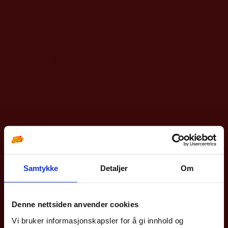
Shimano Altus 3 x 9-delt fremgiret tilbyr raske og lette
girskift med økt klaring for brede dekk og gjørme.
Spesifikasjoner:
Kapasitet: 22T
Største drev: 40T
Wiretrekk: Down Swing
Teknologi: Dual Pull
Vinkel: 66-69°
Kjedelinje: 50mm
Klemmestørrelse: 34,9mm (28,6 og 31,8mm med
adapter)
Samtykke
Detaljer
Om
10% på din første
bestilling?
Denne nettsiden anvender cookies
Andre produkter
Vi bruker informasjonskapsler for å gi innhold og
Meld deg på vårt nyhetsbrev og få rabattkoden din