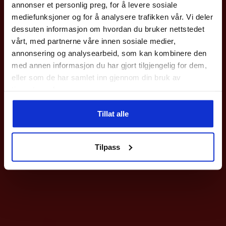
annonser et personlig preg, for å levere sosiale
med en gang.
mediefunksjoner og for å analysere trafikken vår. Vi deler
Gjelder på hele nettbutikken utenom våre
sykler
.
dessuten informasjon om hvordan du bruker nettstedet
vårt, med partnerne våre innen sosiale medier,
Epost
annonsering og analysearbeid, som kan kombinere den
med annen informasjon du har gjort tilgjengelig for dem,
eller som de har samlet inn gjennom din bruk av
Meld deg på
tjenestene deres.
Ved påmelding så godtar du våre nyhetsbrev med gode tilbud
Endurance
Herre
Bontrager
Tillat alle
Wales M Cycling Jacket Herre
BONTR SLANGE STD SCHRADER
Nei takk
26×1,75-2,125
899
kr
Tilpass
99
kr
Dette
produktet
har
flere
varianter.