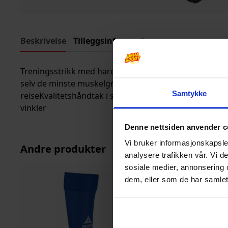
Beskrivelse
Tilleggsinformasjon
Treningsstrikk med hard motstandSupert til motstan
selv de minste muskelgruppeneFin å ha med i bagen 
Samtykke
reiseKvalitetshåndtak i skumgummiMotstand i mange 
vinkler
Denne nettsiden anvender c
Vi bruker informasjonskapsler
Andre produkter
analysere trafikken vår. Vi 
sosiale medier, annonsering 
dem, eller som de har samlet