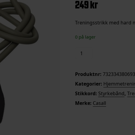
249
kr
Treningsstrikk med hard m
0 på lager
Exetube
Legg i handleku
Medium
antall
Produktnr:
73233438069
Kategorier:
Hjemmetreni
Stikkord:
Styrkebånd
,
Tr
Merke:
Casall