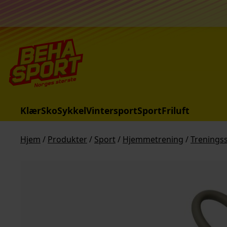
Hopp til innhold
Klær
Sko
Sykkel
Vintersport
Sport
Friluft
Hjem
/
Produkter
/
Sport
/
Hjemmetrening
/
Treningss