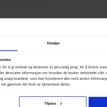
dstreningLar deg trene
og på
Detaljer
ulike bevegelser og
ookies
 for å gi innhold og annonser et personlig preg, for å levere sos
deler dessuten informasjon om hvordan du bruker nettstedet vårt,
og analysearbeid, som kan kombinere den med annen informasjon d
 inn gjennom din bruk av tjenestene deres.
Tilpass