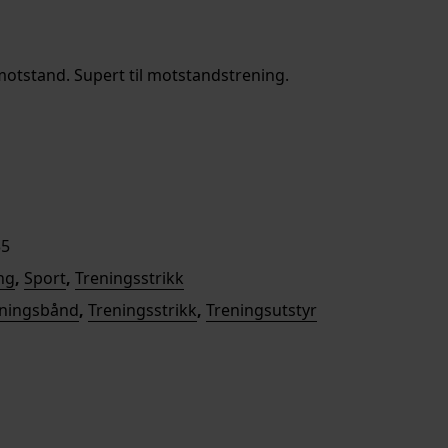
otstand. Supert til motstandstrening.
rv
35
ng
,
Sport
,
Treningsstrikk
eningsbånd
,
Treningsstrikk
,
Treningsutstyr