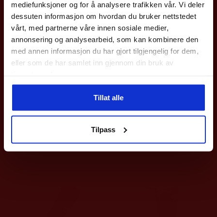
mediefunksjoner og for å analysere trafikken vår. Vi deler
Gjelder på hele nettbutikken utenom våre
sykler
.
dessuten informasjon om hvordan du bruker nettstedet
vårt, med partnerne våre innen sosiale medier,
Epost
annonsering og analysearbeid, som kan kombinere den
med annen informasjon du har gjort tilgjengelig for dem,
eller som de har samlet inn gjennom din bruk av
Meld deg på
tjenestene deres.
Ved påmelding så godtar du våre nyhetsbrev med gode tilbud
Tillat alle
Select
AssistSport
Nei takk
Klister Profcare 500ML
Premium Sportstape
Tilpass
599
kr
99
kr