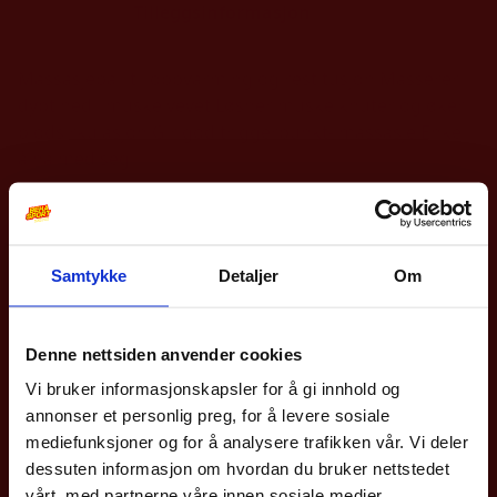
Beskrivelse
Tilleggsinformasjon
Massasjeball til oppvarming og restitusjon Masserer
dypt ned i muskelvevet Løsner muskelknuter og øker
blodsirkulasjon Gir god triggerpunkt- massasje Enkel
å ha med seg
Andre produkter
Samtykke
Detaljer
Om
10% på din første
bestilling?
Denne nettsiden anvender cookies
Vi bruker informasjonskapsler for å gi innhold og
Meld deg på vårt nyhetsbrev og få rabattkoden din
annonser et personlig preg, for å levere sosiale
med en gang.
mediefunksjoner og for å analysere trafikken vår. Vi deler
Gjelder på hele nettbutikken utenom våre
sykler
.
dessuten informasjon om hvordan du bruker nettstedet
vårt, med partnerne våre innen sosiale medier,