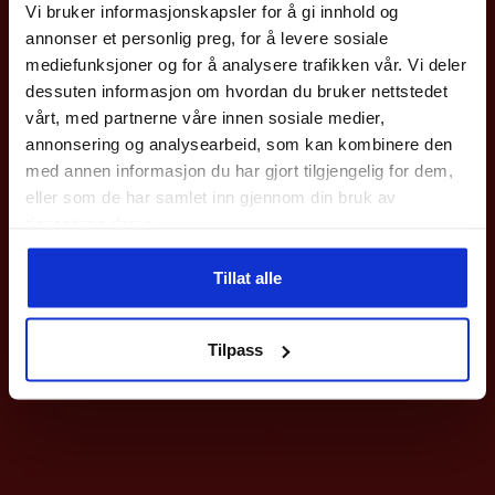
Vi bruker informasjonskapsler for å gi innhold og
Meld deg på vårt nyhetsbrev og få rabattkoden din
Andre produkter
annonser et personlig preg, for å levere sosiale
med en gang.
mediefunksjoner og for å analysere trafikken vår. Vi deler
Gjelder på hele nettbutikken utenom våre
sykler
.
dessuten informasjon om hvordan du bruker nettstedet
vårt, med partnerne våre innen sosiale medier,
Epost
annonsering og analysearbeid, som kan kombinere den
med annen informasjon du har gjort tilgjengelig for dem,
eller som de har samlet inn gjennom din bruk av
Meld deg på
tjenestene deres.
Ved påmelding så godtar du våre nyhetsbrev med gode tilbud
Tillat alle
Nei takk
Select
Dame
Select
Dame, Herre
Profcare 6202W Knestøtte
Profcare 6500 Skulderstøtte
Tilpass
m/Pute
649
kr
499
kr
Dette
Dette
produktet