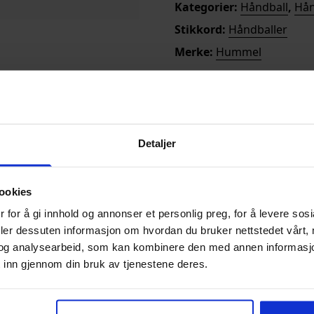
Kategorier:
Håndball
,
Hån
Stikkord:
Håndballer
Merke:
Hummel
Detaljer
 kamp Har hummel sine
ookies
 for å gi innhold og annonser et personlig preg, for å levere sos
deler dessuten informasjon om hvordan du bruker nettstedet vårt,
og analysearbeid, som kan kombinere den med annen informasjon d
 inn gjennom din bruk av tjenestene deres.