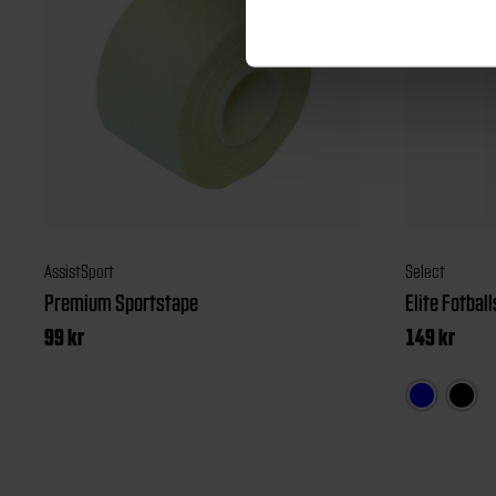
AssistSport
Select
Premium Sportstape
Elite Fotbal
99
kr
149
kr