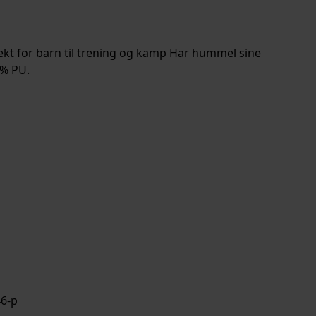
kt for barn til trening og kamp Har hummel sine
0% PU.
rv
6-p