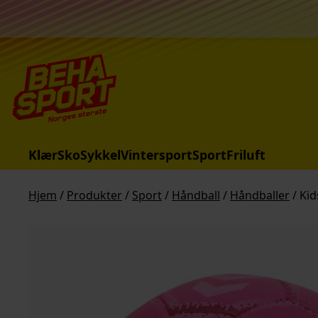
Hopp til innhold
Klær
Sko
Sykkel
Vintersport
Sport
Friluft
Hjem
/
Produkter
/
Sport
/
Håndball
/
Håndballer
/ Kid