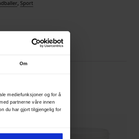
dballer
,
Sport
Om
iale mediefunksjoner og for å
 med partnerne våre innen
u har gjort tilgjengelig for