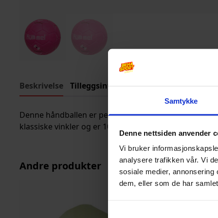
Beskrivelse
Tilleggsinformasjon
Samtykke
Denne håndballen er perfekt for barn til trening og
klassiske vinkler og er 100% PU.
Denne nettsiden anvender c
Vi bruker informasjonskapsler
analysere trafikken vår. Vi 
Andre produkter
sosiale medier, annonsering 
dem, eller som de har samlet