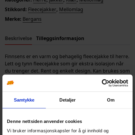
Stikkord:
Fleecejakker
,
Mellomlag
Merke:
Bergans
Beskrivelse
Tilleggsinformasjon
Finnsens er en varm og behagelig fleecejakke til herre.
Lett og tynn fleecejakke som gir ekstra isolasjon når
du trenger det. Rent og enkelt design. Kan brukes som
mellomlag og alene. Jakken har front lommer med
glidelås. Lommene er plassert slik at de ikke kommer i
konflinkt med hoftebeltet ved bæring av sekk.100%
polyester
Samtykke
Detaljer
Om
Denne nettsiden anvender cookies
Andre produkter
Vi bruker informasjonskapsler for å gi innhold og