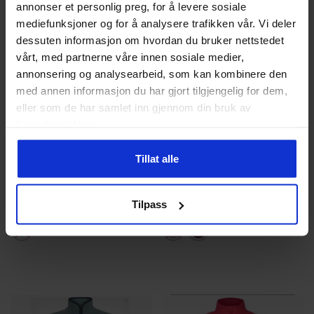
annonser et personlig preg, for å levere sosiale
mediefunksjoner og for å analysere trafikken vår. Vi deler
dessuten informasjon om hvordan du bruker nettstedet
vårt, med partnerne våre innen sosiale medier,
annonsering og analysearbeid, som kan kombinere den
med annen informasjon du har gjort tilgjengelig for dem,
eller som de har samlet inn gjennom din bruk av
tjenestene deres.
Twentyfour
Dame
Kari Traa
Dame
Tillat alle
Mode Pile Jacket Dame
Olga Fleecejakke Dame
899
kr
299
kr
Tilpass
Dette
Dette
produktet
produkt
har
har
flere
flere
varianter.
varianter