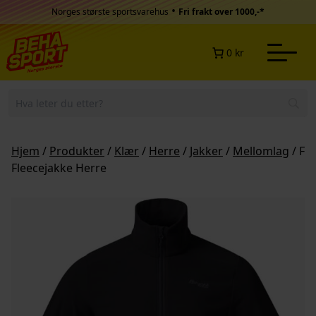
Hopp til innhold
•
Norges største sportsvarehus
Fri frakt over 1000,-*
0 kr
Hjem
/
Produkter
/
Klær
/
Herre
/
Jakker
/
Mellomlag
/ Fi
Fleecejakke Herre