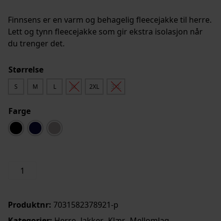
Finnsens er en varm og behagelig fleecejakke til herre.
Lett og tynn fleecejakke som gir ekstra isolasjon når
du trenger det.
Størrelse
S
M
L
XL
2XL
3XL
Farge
Finnsnes
Legg i handlekurv
Fleecejakke
Herre
antall
Produktnr:
7031582378921-p
Kategorier:
Herre
,
Jakker
,
Klær
,
Mellomlag