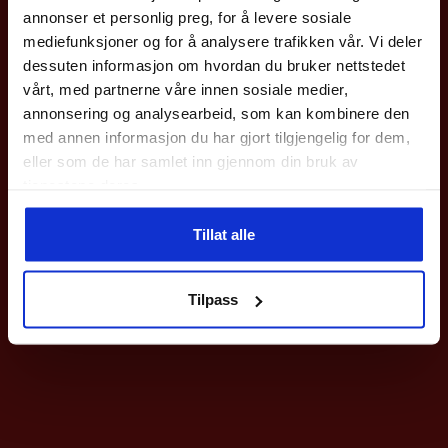
Meld deg på vårt nyhetsbrev og få rabattkoden din
annonser et personlig preg, for å levere sosiale
med en gang.
mediefunksjoner og for å analysere trafikken vår. Vi deler
Gjelder på hele nettbutikken utenom våre
sykler
.
dessuten informasjon om hvordan du bruker nettstedet
vårt, med partnerne våre innen sosiale medier,
Epost
annonsering og analysearbeid, som kan kombinere den
med annen informasjon du har gjort tilgjengelig for dem,
eller som de har samlet inn gjennom din bruk av
Meld deg på
tjenestene deres.
Ved påmelding så godtar du våre nyhetsbrev med gode tilbud
Tillat alle
Twentyfour
Dame
Bergans
Dame
Venture 3L Skallbukse Dame
Breheimen Softshell Pant Dame
Nei takk
1499
kr
1699
kr
Tilpass
Dette
Dette
produktet
produktet
har
har
flere
flere