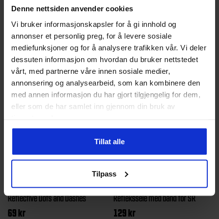
hals.Yttermateriale 70% merinoull 30%
Denne nettsiden anvender cookies
polyesterInnside 100% polyester
Vi bruker informasjonskapsler for å gi innhold og
annonser et personlig preg, for å levere sosiale
mediefunksjoner og for å analysere trafikken vår. Vi deler
Andre produkter
dessuten informasjon om hvordan du bruker nettstedet
vårt, med partnerne våre innen sosiale medier,
annonsering og analysearbeid, som kan kombinere den
med annen informasjon du har gjort tilgjengelig for dem,
eller som de har samlet inn gjennom din bruk av
tjenestene deres.
Tillat alle
Tilpass
Nathan
Portland
Reflective Dots and Dashes
Reflekssele med bånd for SR
69
kr
129
kr