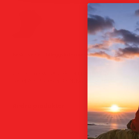
Beskrivelse
Tilleggsinformasjon
God og fin low cut sokk som passer til både trening
Tactel 25% Polyester 9% Nylon 1% Elastisk
Andre produkter