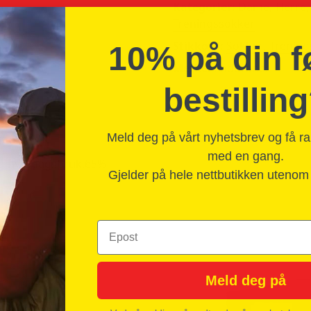
Kategorier:
Dame
,
Herre
antall
Treningssokker
Stikkord:
Sokker
,
Trening
10% på din f
Merke:
Endurance
bestillin
Meld deg på vårt nyhetsbrev og få r
med en gang.
 og hverdagsbruk.65%
Gjelder på hele nettbutikken uteno
Epost
Meld deg på