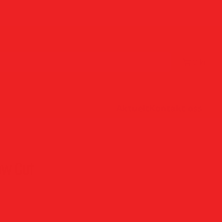
0 kr
Aktuelt
Kontakt oss
ow Cut