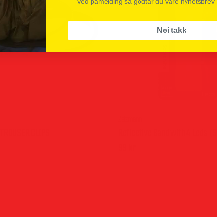
Ved påmelding så godtar du våre nyhetsbrev
Nei takk
Zalzmann
 TROUSER CLIPS
Reflective Band with 4 Leds (S
99
kr