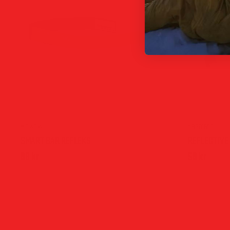
Wowow
Salzmann
SMART BAR REFLEKS
REFLECTIVE
99
kr
59
kr