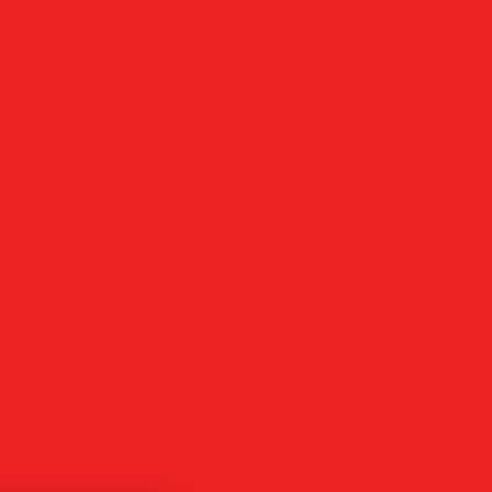
om passer til både trening og hverdagsbruk.65%
ylon 1% Elastisk
rv
6-p