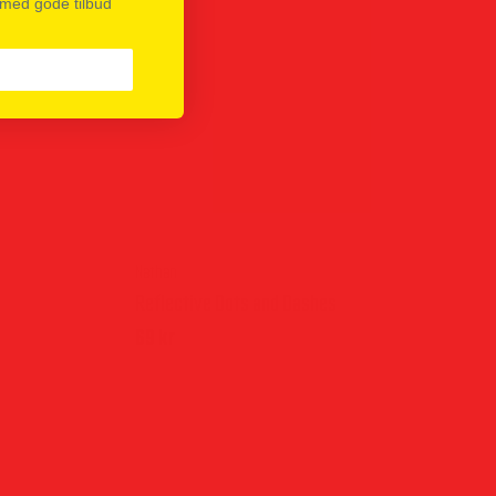
 med gode tilbud
Nathan
Reflective Dots and Dashes
69
kr