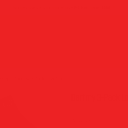
•
Norges største sportsvarehus
Fri frakt over 1000,-*
kker
/ Dartmy 3-Pack Low Cut
Dartmy 3-Pack L
Endurance