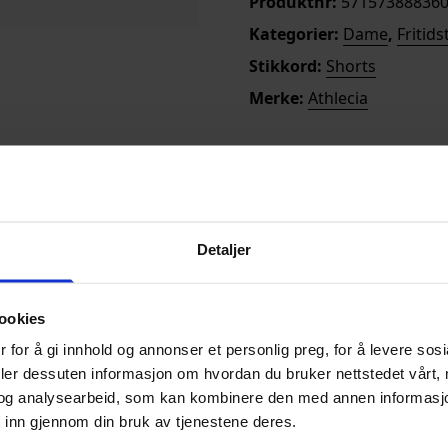
Produktnr:
571573888360
Kategorier:
Dame
,
Fritids
Stikkord:
Shorts
Merke:
Athlecia
rts som passer perfekt
Detaljer
 livet får du en fleksibel
amme.
mtidig som den sørger
ookies
. En enkel og stilren
olyester, 2% elastane
 for å gi innhold og annonser et personlig preg, for å levere sos
deler dessuten informasjon om hvordan du bruker nettstedet vårt,
og analysearbeid, som kan kombinere den med annen informasjon d
 inn gjennom din bruk av tjenestene deres.