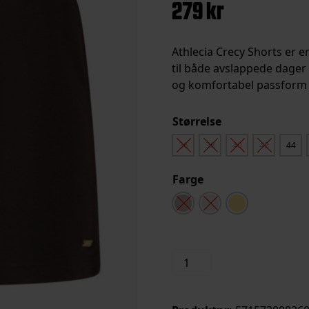
279
kr
Athlecia Crecy Shorts er e
til både avslappede dager og
og komfortabel passform 
Størrelse
36
38
40
42
44
Farge
Crecy
Legg i handleku
Shorts
Dame
antall