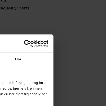
7-p
tøy
,
Klær
,
Shorts
Om
iale mediefunksjoner og for å
 med partnerne våre innen
u har gjort tilgjengelig for