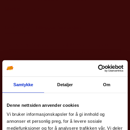
Merke:
Bergans
Beskrivelse
Tilleggsinformasjon
Bergans Breheimen Softshell W Pants er en lett
pustende og superkomfortabel turbukse. Ypperlig til
et bredt spekter av friluftsliv. Borrelåsjustering livet og
regulerbar vidde nederst i bena gjør at du enkelt kan
tilpasse buksa til dine aktiviteter og behov.
Samtykke
Detaljer
Om
10% på din første
Andre produkter
bestilling?
Denne nettsiden anvender cookies
Vi bruker informasjonskapsler for å gi innhold og
Meld deg på vårt nyhetsbrev og få rabattkoden din
annonser et personlig preg, for å levere sosiale
med en gang.
mediefunksjoner og for å analysere trafikken vår. Vi deler