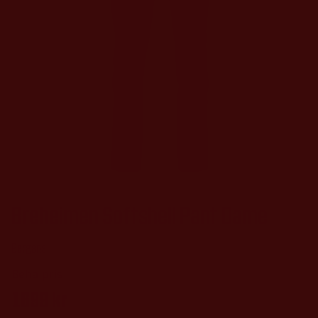
Breheimen Softshell Pant Dame
Bergans
1699
kr